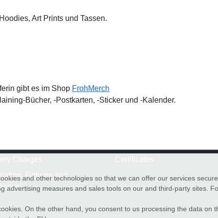
Hoodies, Art Prints und Tassen.
erin gibt es im Shop
FrohMerch
aining-Bücher, -Postkarten, -Sticker und -Kalender.
very Charges
Certificates
cation, Returns and
cookies and other technologies so that we can offer our services secure
anges
g advertising measures and sales tools on our and third-party sites. Fo
f cookies. On the other hand, you consent to us processing the data on t