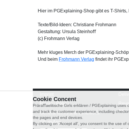
Hier im PGExplaining-Shop gibt es T-Shirts, 
Texte/Bild-Ideen: Christiane Frohmann
Gestaltung: Ursula Steinhoﬀ
(c) Frohmann Verlag
Mehr kluges Merch der PGExplaining-Schöpf
Und beim
Frohmann Verlag
findet ihr PGExpl
Imprint
Deli
Cookie Concent
Privacy Policy
Revo
Präraﬀaelitische Girls erklären / PGExplaining uses 
exch
and track the customer experience, including checkin
General terms and conditions
the pages and end devices.
WhatsApp
By clicking on ‘Accept all’, you consent to the use o